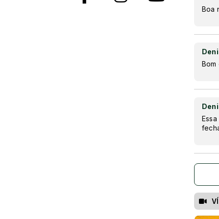
Boa 
Deni
Bom 
Deni
Essa 
fecha
V